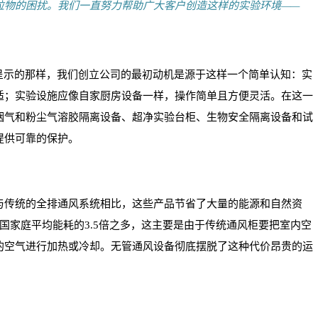
粒物的困扰。我们一直努力帮助广大客户创造这样的实验环境——
所呈示的那样，我们创立公司的最初动机是源于这样一个简单认知：实
适；实验设施应像自家厨房设备一样，操作简单且方便灵活。在这一
烟气和粉尘气溶胶隔离设备、超净实验台柜、生物安全隔离设备和试
提供可靠的保护。
与传统的全排通风系统相比，这些产品节省了大量的能源和自然资
国家庭平均能耗的3.5倍之多，这主要是由于传统通风柜要把室内空
的空气进行加热或冷却。无管通风设备彻底摆脱了这种代价昂贵的运
。